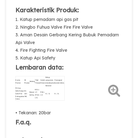
Karakteristik Produk:
1. Katup pemadam api gas pit
2. Ningbo Fuhua Valve Fire Fire Valve
3. Aman Desain Gerbang Kering Bubuk Pemadam
Api Valve
4. Fire Fighting Fire Valve
5. Katup Api Safety
Lembaran data:
Katup
Nama
ID
Thlet
Outlet
pengaman
Perangkat
Sedang
Produk
Produk
Thread.
thread.
menetapkan
keselamatan.
tekanan
Pit Gas
M30 ×
Safe Design
01-
Bubuk
1.5
M14 ×
Gate Fire
120-
N / A.
N / A.
kering
(M16 ×
1.5.
Extinguisher
743.
1.5)
Valve
• Tekanan: 20bar
F.a.q.