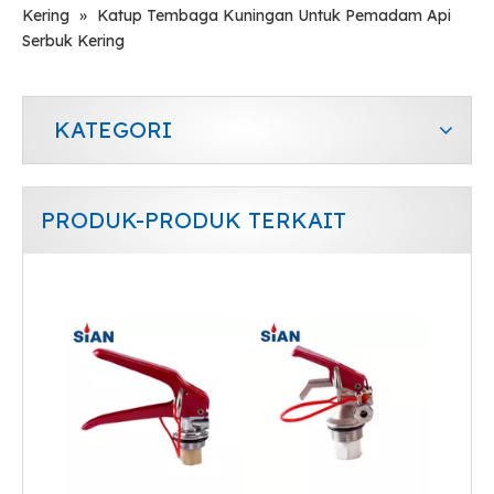
Kering
»
Katup Tembaga Kuningan Untuk Pemadam Api
Serbuk Kering
KATEGORI
PRODUK-PRODUK TERKAIT
Best Sale Dry Powder Fire Extinguisher Safety Valve
Katup Pemadam Api Serbuk Kering Dengan Persetujuan CE