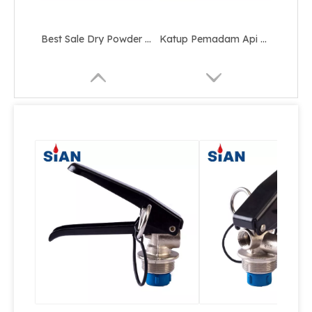
Katup Pemadam Api Dengan Persetujuan CE Katup Aman Kebakaran Bubuk Kering Katup Aluminium Alloy Pemadam Kebakaran
Katup Paduan Tembaga Kuningan Berkualitas Tinggi Untuk Pemadam Api Serbuk Kering
Dry Powder Fire Extinguisher Aluminium Alloy Forged Valve Dengan Perangkat Keamanan
Katup Pemadam Api Dengan Persetujuan CE Katup Kuningan Merek SiAN Untuk Pemadam Api Serbuk Kering