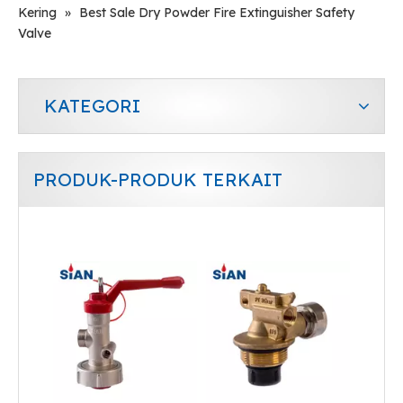
Kering
»
Best Sale Dry Powder Fire Extinguisher Safety
Valve
KATEGORI
PRODUK-PRODUK TERKAIT
Katup Pemadam Api Dengan Persetujuan CE Katup Kuningan Merek SiAN Untuk Pemadam Api Serbuk Kering
Katup Tembaga Paduan Tembaga Kuningan Berkualitas Baik untuk Pemadam Api Serbuk Kering