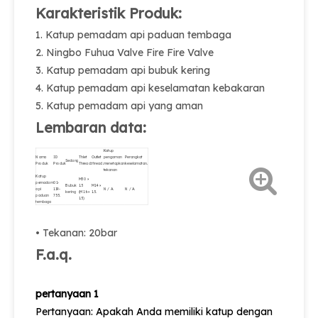
Karakteristik Produk:
1. Katup pemadam api paduan tembaga
2. Ningbo Fuhua Valve Fire Fire Valve
3. Katup pemadam api bubuk kering
4. Katup pemadam api keselamatan kebakaran
5. Katup pemadam api yang aman
Lembaran data:
Katup
Nama
ID
Thlet
Outlet
pengaman
Perangkat
Sedang
Produk
Produk
Thread.
thread.
menetapkan
keselamatan.
tekanan
Katup
M30 ×
pemadam
01-
Bubuk
1.5
M14 ×
api
119-
N / A.
N / A.
kering
(M16 ×
1.5.
paduan
755.
1.5)
tembaga
• Tekanan: 20bar
F.a.q.
pertanyaan 1
Pertanyaan: Apakah Anda memiliki katup dengan