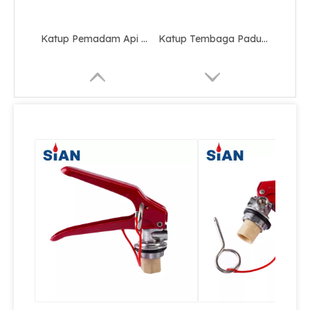
CE Certified Dry Powder Fire Extinguisher Valve Dengan Safety Deivce Dry Powder Pemadam Api Aman Kuningan Fire Valve
Katup Paduan Aluminium Berkualitas Tinggi untuk Pemadam Api Serbuk Kering
Katup Aman Pemadam Kebakaran Katup Paduan Tembaga Kuningan Untuk Pemadam Api Serbuk Kering
Katup Tembaga Paduan Kuningan yang Andal, Katup Pemadam Api Bubuk Kering,