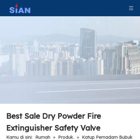
Katup Pemadam Api Serbuk Kering Dengan Persetujuan CE
Katup Pemadam Api Dengan Persetujuan CE Katup Aman Kebakaran Bubuk Kering Katup Aluminium Alloy Pemadam Kebakaran
Katup Paduan Tembaga Kuningan Berkualitas Tinggi Untuk Pemadam Api Serbuk Kering
Dry Powder Fire Extinguisher Aluminium Alloy Forged Valve Dengan Perangkat Keamanan
Best Sale Dry Powder Fire
Extinguisher Safety Valve
Kamu di sini:
Rumah
»
Produk.
»
Katup Pemadam Bubuk