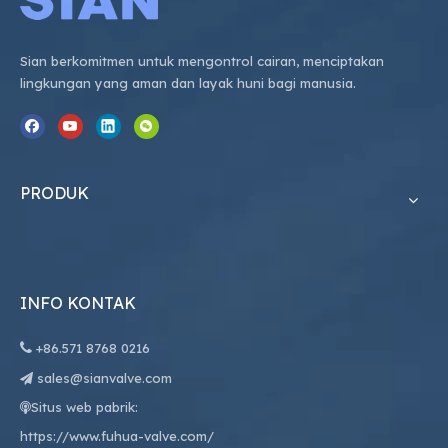
Sian berkomitmen untuk mengontrol cairan, menciptakan
lingkungan yang aman dan layak huni bagi manusia.
PRODUK
INFO KONTAK

+86.
571 8768 0216
sales@sianvalve.com

Situs web pabrik:

https://www.fuhua-valve.com/