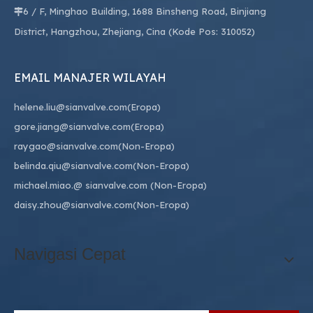
6 / F, Minghao Building, 1688 Binsheng Road, Binjiang

District, Hangzhou, Zhejiang, Cina (Kode Pos: 310052)
EMAIL MANAJER WILAYAH
helene.liu@sianvalve.com
(Eropa)
gore.jiang@sianvalve.com
(Eropa)
raygao@sianvalve.com
(Non-Eropa)
belinda.qiu@sianvalve.com
(Non-Eropa)
michael.miao.
@ sianvalve.com
(Non-Eropa)
daisy.zhou@sianvalve.com
(Non-Eropa)
Navigasi Cepat