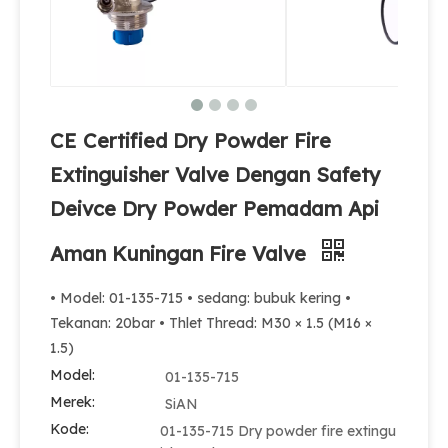
Katup Pemadam Api Bubuk Kering ABC
Sertifikasi CE Katup Api Kuningan Untuk Pemadam Api Serbuk Kering
CE Certified Dry Powder Fire
Extinguisher Valve Dengan Safety
Deivce Dry Powder Pemadam Api
Aman Kuningan Fire Valve
• Model: 01-135-715 • sedang: bubuk kering •
Tekanan: 20bar • Thlet Thread: M30 × 1.5 (M16 ×
1.5)
Model:
01-135-715
Merek:
SiAN
Kode:
01-135-715 Dry powder fire extingu