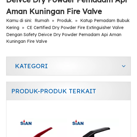
Katup Tembaga Paduan Kuningan yang Andal, Katup Pemadam Api Bubuk Kering,
Aman Kering Bubuk Pemadam Kebakaran Katup Tembaga Kuningan
Aman Kuningan Fire Valve
Kamu di sini:
Rumah
»
Produk.
»
Katup Pemadam Bubuk
Kering
»
CE Certified Dry Powder Fire Extinguisher Valve
Dengan Safety Deivce Dry Powder Pemadam Api Aman
Kuningan Fire Valve
KATEGORI
PRODUK-PRODUK TERKAIT
Katup Paduan Tembaga Kuningan untuk Pemadam Api Serbuk Kering
Aluminium Alloy Valve untuk Pemadam Api Serbuk Kering