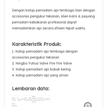
Dengan katup pemadam api tembaga Sian dengan
accesories pengukur tekanan, klien kami & pejuang
pemadam kebakaran profesional dapat
memadamkan api secara efisien tepat waktu.
Karakteristik Produk:
1. Katup pemadam api tembaga dengan
accesories pengukur tekanan
2. Ningbo Fuhua Valve Fire Fire Valve
3. Katup pemadam api bubuk kering
4. Katup pemadam api yang aman
Lembaran data:
Katup
Nama
ID
Thlet
Outlet
pengaman
Perangkat
Sedang
Sertifikasi
Produk
Produk
Thread.
thread.
menetapkan
keselamatan.
tekanan
Katup
pemadam