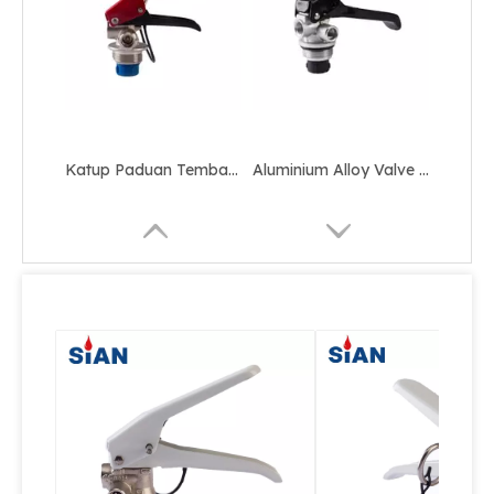
Katup Tempa Paduan Tembaga yang Andal untuk Pemadam Api Serbuk Kering
Katup Paduan Kuningan Andal untuk Pemadam Api Serbuk Kering