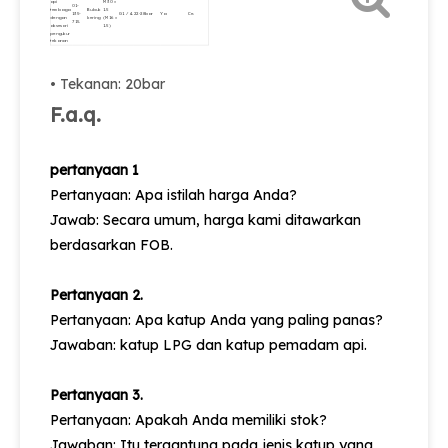
api
M30 ×
01-
tembaga
Bubuk
1.5
135-
G1 / 4.
22-28bar
Ya
Ce.
dengan
kering
(M16 ×
715.
aksesori
1.5)
pengukur
tekanan
• Tekanan: 20bar
F.a.q.
pertanyaan 1
Pertanyaan: Apa istilah harga Anda?
Jawab: Secara umum, harga kami ditawarkan
berdasarkan FOB.
Pertanyaan 2.
Pertanyaan: Apa katup Anda yang paling panas?
Jawaban: katup LPG dan katup pemadam api.
Pertanyaan 3.
Pertanyaan: Apakah Anda memiliki stok?
Jawaban: Itu tergantung pada jenis katup yang