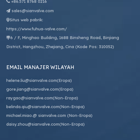

+86.
571 8768 0216
sales@sianvalve.com

Situs web pabrik:

https://www.fuhua-valve.com/
6 / F, Minghao Building, 1688 Binsheng Road, Binjiang

District, Hangzhou, Zhejiang, Cina (Kode Pos: 310052)
EMAIL MANAJER WILAYAH
helene.liu@sianvalve.com
(Eropa)
gore.jiang@sianvalve.com
(Eropa)
raygao@sianvalve.com
(Non-Eropa)
belinda.qiu@sianvalve.com
(Non-Eropa)
michael.miao.
@ sianvalve.com
(Non-Eropa)
daisy.zhou@sianvalve.com
(Non-Eropa)