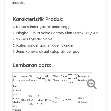
industri.
Karakteristik Produk:
1. Katup silinder gas tekanan tinggi
2. Ningbo Fuhua Valve Factory Sian Merek O2 / Air
/ N2 Gas Cylinder Valve
3. Katup silinder gas nitrogen oksigen
4. Jenis koneksi aksial katup silinder gas
Lembaran data:
Diameter
Nama
model
ID
WP
Thlet
Outlet
Perangkat
Sedang
nominal
Produk
produk
Produk
(MPA)
Thread.
thread.
keselamatan.
φmm.
Jenis
koneksi
aksial
08-
O2 /
katup
M25 ×
20.25-
QF35D.
852-
Udara
15Mpa.
G5 / 8.
Φ2.
silinder
2-6g.
22.5mpa.
702.
/ N2
gas
nitrogen