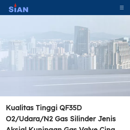
Kualitas Tinggi QF35D
O2/Udara/N2 Gas Silinder Jenis
Aksial Kuningan Gas Valve Cina