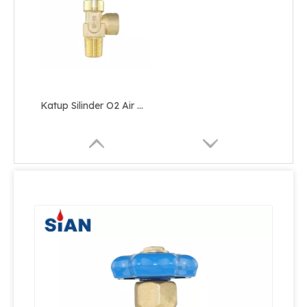
Katup Silinder O2 Air N2 Berpasangan Poros Praktis dan Berkualitas Tinggi