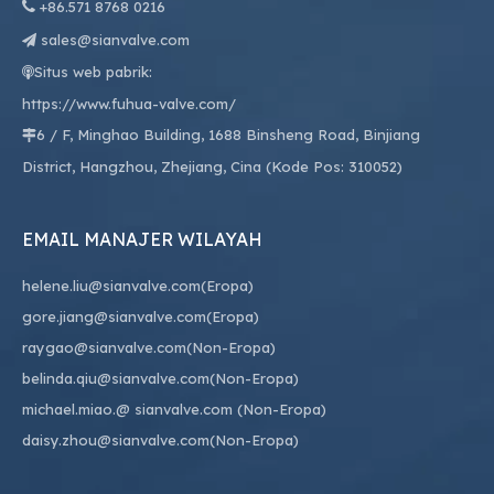

+86.
571 8768 0216
sales@sianvalve.com

Situs web pabrik:

https://www.fuhua-valve.com/
6 / F, Minghao Building, 1688 Binsheng Road, Binjiang

District, Hangzhou, Zhejiang, Cina (Kode Pos: 310052)
EMAIL MANAJER WILAYAH
helene.liu@sianvalve.com
(Eropa)
gore.jiang@sianvalve.com
(Eropa)
raygao@sianvalve.com
(Non-Eropa)
belinda.qiu@sianvalve.com
(Non-Eropa)
michael.miao.
@ sianvalve.com
(Non-Eropa)
daisy.zhou@sianvalve.com
(Non-Eropa)