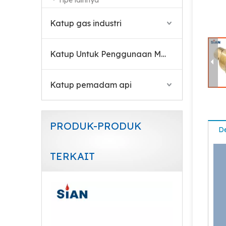
Tipe lainnya
Katup gas industri
Katup Untuk Penggunaan Medis
Katup pemadam api
PRODUK-PRODUK
De
TERKAIT
Sian V9 Safe LPG Gas Cylinder Pol Valves dengan Sertifikasi UL untuk Australia