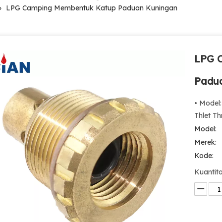
»
LPG Camping Membentuk Katup Paduan Kuningan
LPG 
Padu
• Model
Thlet T
Model:
Merek:
Kode:
Kuantita