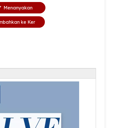
Menanyakan
mbahkan ke Ker
anjang