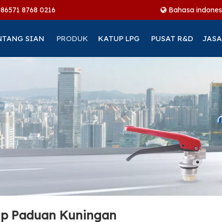
+86
571 8768 0216
Bahasa indones
NTANG SIAN
PRODUK
KATUP LPG
PUSAT R&D
JASA
p Paduan Kuningan