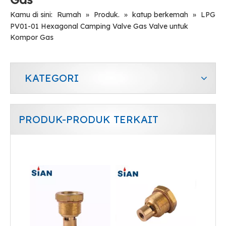
Kamu di sini:
Rumah
»
Produk.
»
katup berkemah
»
LPG
PV01-01 Hexagonal Camping Valve Gas Valve untuk
Kompor Gas
KATEGORI
PRODUK-PRODUK TERKAIT
Katup LPG Berkemah Tembaga Portabel
Sian D35 Safety LPG Silinder Control Valves