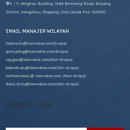
6 / F, Minghao Building, 1688 Binsheng Road, Binjiang

District, Hangzhou, Zhejiang, Cina (Kode Pos: 310052)
EMAIL MANAJER WILAYAH
helene.liu@sianvalve.com
(Eropa)
gore.jiang@sianvalve.com
(Eropa)
raygao@sianvalve.com
(Non-Eropa)
belinda.qiu@sianvalve.com
(Non-Eropa)
michael.miao.
@ sianvalve.com
(Non-Eropa)
daisy.zhou@sianvalve.com
(Non-Eropa)
Navigasi Cepat