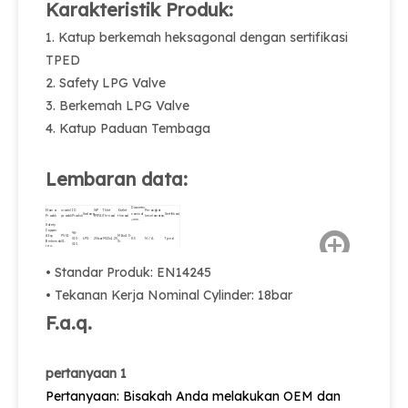
Karakteristik Produk:
1. Katup berkemah heksagonal dengan sertifikasi
TPED
2. Safety LPG Valve
3. Berkemah LPG Valve
4. Katup Paduan Tembaga
Lembaran data:
Diameter
Nama
model
ID
WP
Thlet
Outlet
Perangkat
Sedang
nominal
Sertifikasi
Produk
produk
Produk
(MPA)
Thread.
thread.
keselamatan.
φmm.
Safety
Copper
98-
Alloy
PV01-
M16x1.5-
015-
LPG
25bar
M22x1.25.
8.5
N / A.
Tped.
Berkemah
01.
lh.
010.
LPG
Valve
• Standar Produk: EN14245
• Tekanan Kerja Nominal Cylinder: 18bar
F.a.q.
pertanyaan 1
Pertanyaan: Bisakah Anda melakukan OEM dan