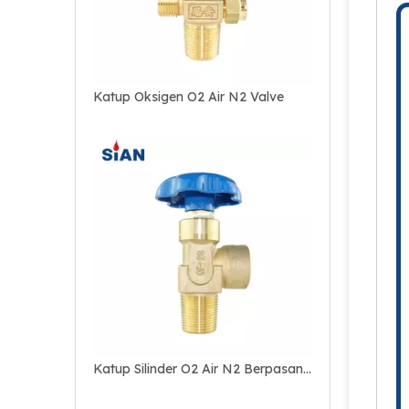
Katup Oksigen O2 Air N2 Valve
Katup Silinder O2 Air N2 Berpasangan Poros Praktis dan Berkualitas Tinggi