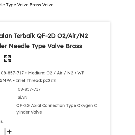
le Type Valve Brass Valve
alan Terbaik QF-2D O2/Air/N2
der Needle Type Valve Brass
e
: 08-857-717 • Medium: O2 / Air / N2 • WP
5MPA • Inlet Thread: pz27.8
08-857-717
SiAN
QF-2G Axial Connection Type Oxygen C
ylinder Valve
s: