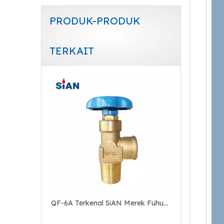
PRODUK-PRODUK
TERKAIT
QF-7D2 Handal Merek SiAN Industri Gas Rentang O2/Udara/N2 Silinder Jenis Aksial Kuningan Gas Valve
QF-6A Terkenal SiAN Merek Fuhua Pabrik Industri Gas Rentang O2/Udara/N2 Silinder Flapper Jenis Kuningan Gas Valve