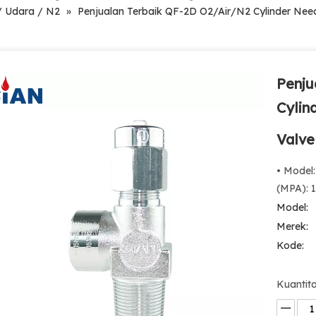
 / Udara / N2
»
Penjualan Terbaik QF-2D O2/Air/N2 Cylinder Need
Penju
Cylin
Valv
• Model
(MPA): 1
Model:
Merek:
Kode:
Kuantita