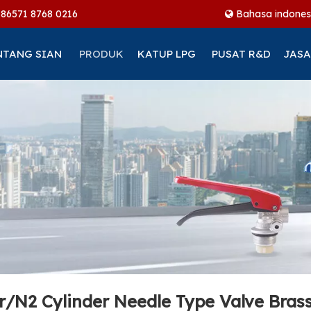
+86
571 8768 0216
Bahasa indones
NTANG SIAN
PRODUK
KATUP LPG
PUSAT R&D
JASA
r/N2 Cylinder Needle Type Valve Brass