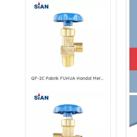
QF-2C Pabrik FUHUA Handal Merek SiAN Aman Industri Gas Range N2/O2/Air Cylinder Flapper Type Valve Kuningan