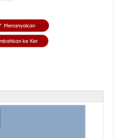
Menanyakan
mbahkan ke Ker
anjang