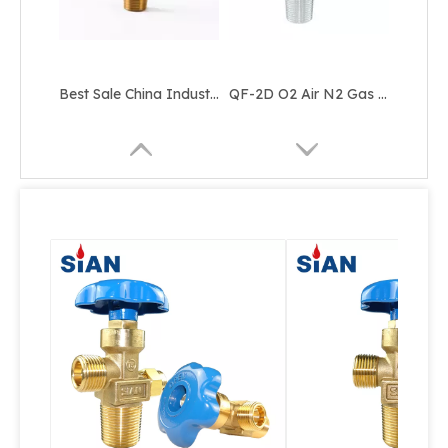
Best Sale China Industrial Gas Cylinder Co2 Cylinder QF-2A8 Axial Type Valve Kuningan Merek SiAN
QF-2D O2 Air N2 Gas Cylinder Valve Katup Jenis Jarum Kuningan
QF-2C Flapper Type Cylinder Brass Gas Valve Untuk Rentang Gas Industri O2 / Udara / N2
Kualitas Tinggi QF-2 Industrial Oxygen Nitrogen Air Safe Cylinder Flapper Type Brass Gas Valve