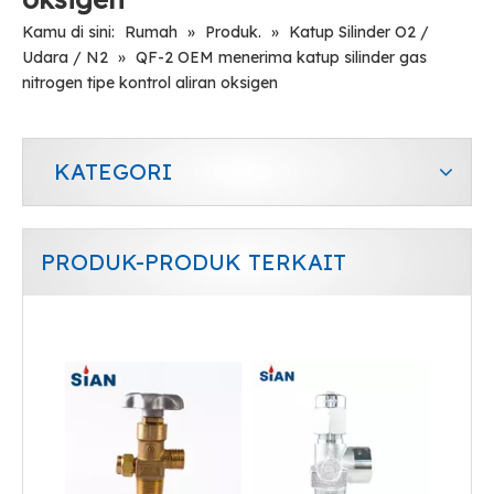
Kamu di sini:
Rumah
»
Produk.
»
Katup Silinder O2 /
Udara / N2
»
QF-2 OEM menerima katup silinder gas
nitrogen tipe kontrol aliran oksigen
KATEGORI
PRODUK-PRODUK TERKAIT
QF-2G1 Produsen Katup Katup Oksigen Nitrogen Gas Cylinder Dengan Katup
Cina Grosir QF-2A Industri Gas Karbon Dioksida Silinder Katup Jenis Aksial Katup Kuningan