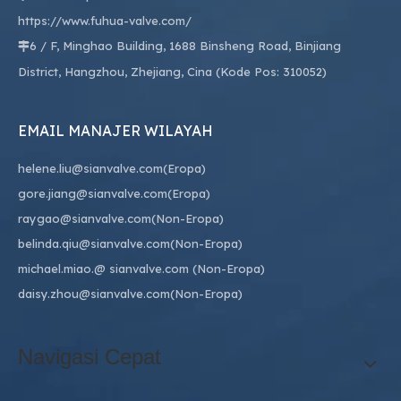
https://www.fuhua-valve.com/
6 / F, Minghao Building, 1688 Binsheng Road, Binjiang

District, Hangzhou, Zhejiang, Cina (Kode Pos: 310052)
EMAIL MANAJER WILAYAH
helene.liu@sianvalve.com
(Eropa)
gore.jiang@sianvalve.com
(Eropa)
raygao@sianvalve.com
(Non-Eropa)
belinda.qiu@sianvalve.com
(Non-Eropa)
michael.miao.
@ sianvalve.com
(Non-Eropa)
daisy.zhou@sianvalve.com
(Non-Eropa)
Navigasi Cepat