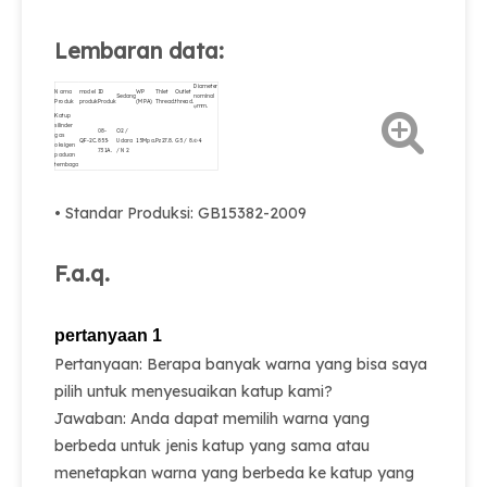
Lembaran data:
Diameter
Nama
model
ID
WP
Thlet
Outlet
Sedang
nominal
Produk
produk
Produk
(MPA)
Thread.
thread.
φmm.
Katup
silinder
08-
O2 /
gas
QF-2C.
855-
Udara
15Mpa.
Pz27.8.
G5 / 8.
Φ4.
oksigen
731A.
/ N2
paduan
tembaga
• Standar Produksi: GB15382-2009
F.a.q.
pertanyaan 1
Pertanyaan: Berapa banyak warna yang bisa saya
pilih untuk menyesuaikan katup kami?
Jawaban: Anda dapat memilih warna yang
berbeda untuk jenis katup yang sama atau
menetapkan warna yang berbeda ke katup yang