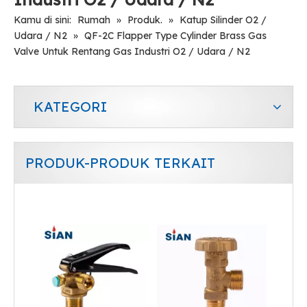
Kamu di sini:
Rumah
»
Produk.
»
Katup Silinder O2 /
Udara / N2
»
QF-2C Flapper Type Cylinder Brass Gas
Valve Untuk Rentang Gas Industri O2 / Udara / N2
KATEGORI
PRODUK-PRODUK TERKAIT
Katup LPG Berkemah Tembaga Portabel
Kontrol aliran proporsional mematikan katup silinder gas refrigeran industri