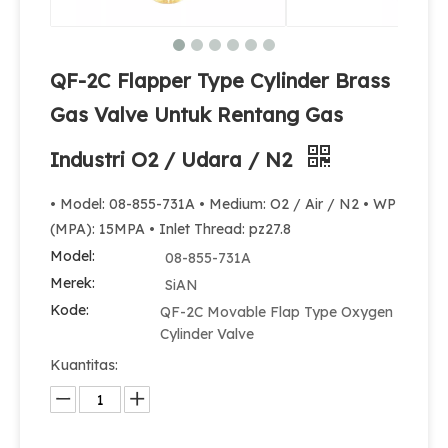
QF-2C Flapper Type Cylinder Brass
Gas Valve Untuk Rentang Gas
Industri O2 / Udara / N2
• Model: 08-855-731A • Medium: O2 / Air / N2 • WP
(MPA): 15MPA • Inlet Thread: pz27.8
Katup Silinder O2 Air N2 Berpasangan Poros Praktis dan Berkualitas Tinggi
Model:
08-855-731A
Merek:
SiAN
Kode:
QF-2C Movable Flap Type Oxygen
Cylinder Valve
Kuantitas: