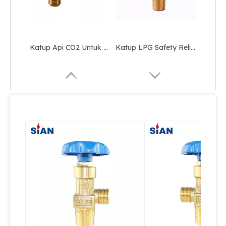
Katup Api CO2 Untuk Industri Kebakaran
Katup LPG Safety Relief Andal dengan Roda Tangan
Barbekyu Menggunakan Pressure Relief Brass LPG Valve
Katup Oksigen O2 Air N2 Valve