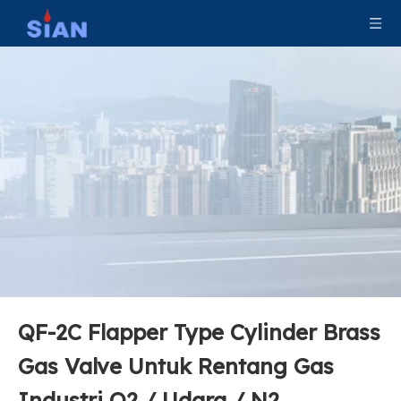
QF-2C Flapper Type Cylinder Brass
Katup LPG Berkemah Paduan Tembaga Keselamatan
Sian D35 Safety LPG Silinder Control Valves
Gas Valve Untuk Rentang Gas
Industri O2 / Udara / N2