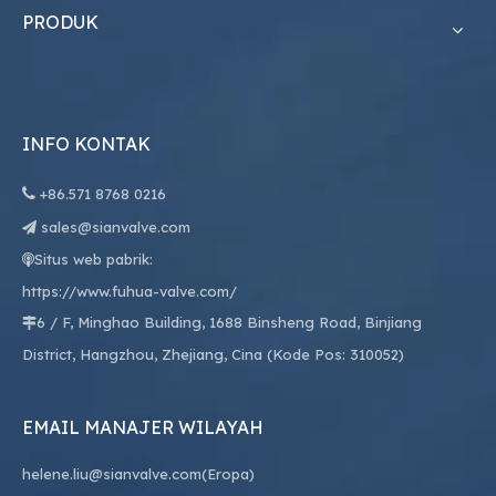
PRODUK
INFO KONTAK

+86.
571 8768 0216
sales@sianvalve.com

Situs web pabrik:

https://www.fuhua-valve.com/
6 / F, Minghao Building, 1688 Binsheng Road, Binjiang

District, Hangzhou, Zhejiang, Cina (Kode Pos: 310052)
EMAIL MANAJER WILAYAH
helene.liu@sianvalve.com
(Eropa)