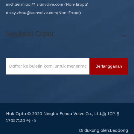
michael.miao.
@ sianvalve.com
(Non-Eropa)
daisy.zhou@sianvalve.com
(Non-Eropa)
Navigasi Cepat
Berlangganan
Hak Cipta © 2020 Ningbo Fuhua Valve Co., Ltd.
浙 ICP 备
17057130 号 -3
Di dukung oleh:
Leadong