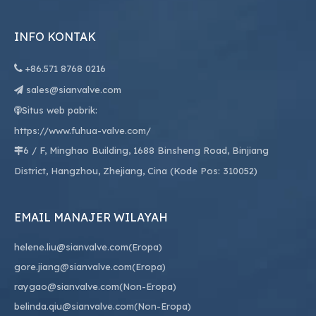
INFO KONTAK

+86.
571 8768 0216
sales@sianvalve.com

Situs web pabrik:

https://www.fuhua-valve.com/
6 / F, Minghao Building, 1688 Binsheng Road, Binjiang

District, Hangzhou, Zhejiang, Cina (Kode Pos: 310052)
EMAIL MANAJER WILAYAH
helene.liu@sianvalve.com
(Eropa)
gore.jiang@sianvalve.com
(Eropa)
raygao@sianvalve.com
(Non-Eropa)
belinda.qiu@sianvalve.com
(Non-Eropa)