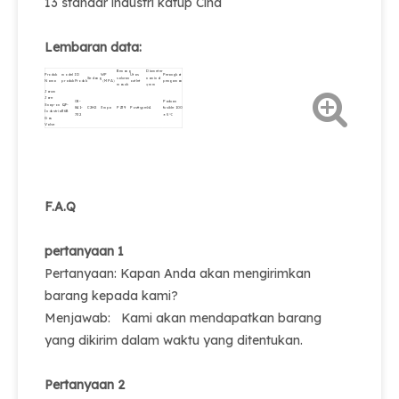
13 standar industri katup Cina
Lembaran data:
Benang
Diameter
Produk
model
ID
WP
Utas
Perangkat
Sedang
saluran
nominal
Nama
produk
Produk
（MPA）
outlet
pengaman
masuk
φmm
Jarum
Jare
08-
Paduan
Snap-on
QF-
841-
C2H2
3mpa
PZ39
Posttype
Φ4
fusible 100
Industrial
36B
732
± 5 ℃
Gas
Valve
F.A.Q
pertanyaan 1
Pertanyaan: Kapan Anda akan mengirimkan
barang kepada kami?
Menjawab: Kami akan mendapatkan barang
yang dikirim dalam waktu yang ditentukan.
Pertanyaan 2