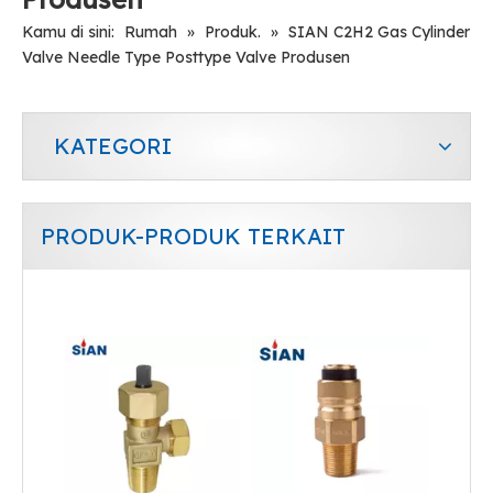
Kamu di sini:
Rumah
»
Produk.
»
SIAN C2H2 Gas Cylinder
Valve Needle Type Posttype Valve Produsen
KATEGORI
PRODUK-PRODUK TERKAIT
QF-10 Penjualan Terbaik Merek SiAN Cina Pabrik FUHUA Jenis Jarum Industri Gas Klorin Silinder Katup Gas Kuningan
Kualitas Baik Merek SiAN Cina Ningbo FUHUA Pabrik QF-10 Cl2 Jenis Jarum Silinder Katup Kuningan