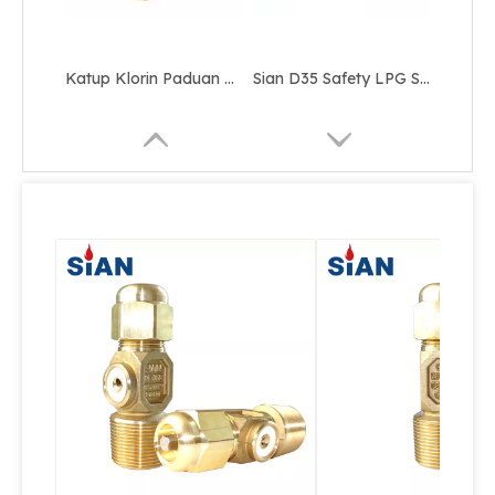
Katup Klorin Paduan Kuningan Push-off Jenis Jarum QF-10
Sian D35 Safety LPG Silinder Control Valves
QF-2D O2 Air N2 Gas Cylinder Valve Katup Jenis Jarum Kuningan
QF-2D O2 Air N2 Gas Cylinder Needle Type Valve Valve Kuningan yang andal