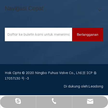
Navigasi Cepat
Berlangganan
Hak Cipta © 2020 Ningbo Fuhua Valve Co., Ltd.
浙 ICP 备
17057130 号 -3
Di dukung oleh:
Leadong
sales@sianvalve.com
+86 571 8768 0216
Luoquanxi.