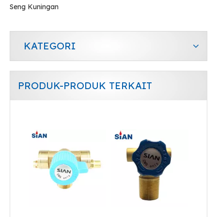
Seng Kuningan
KATEGORI
PRODUK-PRODUK TERKAIT
Katup CNG Silinder
Katup CNG Silinder Industri