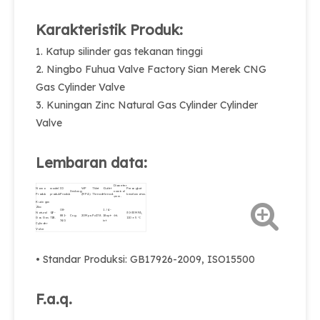
Karakteristik Produk:
1. Katup silinder gas tekanan tinggi
2. Ningbo Fuhua Valve Factory Sian Merek CNG
Gas Cylinder Valve
3. Kuningan Zinc Natural Gas Cylinder Cylinder
Valve
Lembaran data:
Diameter
Nama
model
ID
WP
Thlet
Outlet
Perangkat
Sedang
nominal
Produk
produk
Produk
(MPA)
Thread.
thread.
keselamatan.
φmm.
Kuningan
Zinc
08-
1 / 4-
Natural
QF-
30-33MPA,
881-
Cng.
20Mpa.
Pz27.8.
18npt-
Φ6.
Gas Gas
T1B.
110 ± 5 ℃
740.
int
Cylinder
Valve
• Standar Produksi: GB17926-2009, ISO15500
F.a.q.