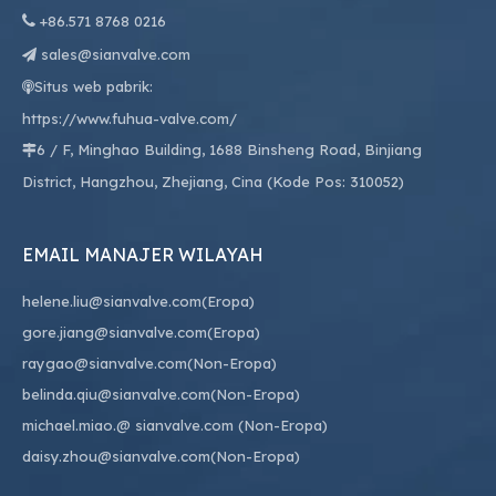

+86.
571 8768 0216
sales@sianvalve.com

Situs web pabrik:

https://www.fuhua-valve.com/
6 / F, Minghao Building, 1688 Binsheng Road, Binjiang

District, Hangzhou, Zhejiang, Cina (Kode Pos: 310052)
EMAIL MANAJER WILAYAH
helene.liu@sianvalve.com
(Eropa)
gore.jiang@sianvalve.com
(Eropa)
raygao@sianvalve.com
(Non-Eropa)
belinda.qiu@sianvalve.com
(Non-Eropa)
michael.miao.
@ sianvalve.com
(Non-Eropa)
daisy.zhou@sianvalve.com
(Non-Eropa)