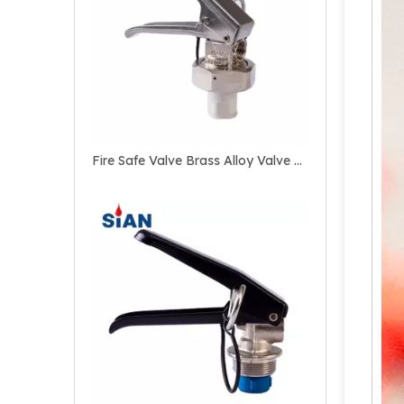
Katup Paduan Tembaga Andal untuk Pemadam Api Serbuk Kering