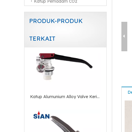
Katup Pemadam CO2
PRODUK-PRODUK
TERKAIT
Fire Safe Valve Brass Alloy Valve Untuk Pemadam Api Serbuk Kering
De
Katup Tembaga Kuningan Untuk Pemadam Api Serbuk Kering