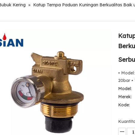
ubuk Kering
»
Katup Tempa Paduan Kuningan Berkualitas Baik 
Katu
Berku
Serbu
• Model:
20bar • 
Model:
Merek:
Kode:
Kuantita