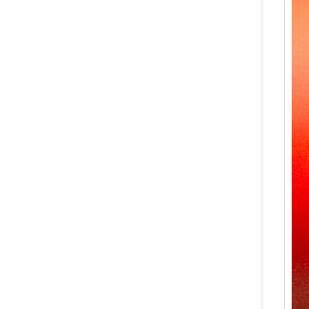
Best Sale Dry Powder Fire Extinguisher Safety Valve
Katup Pemadam Api Serbuk Kering Dengan Persetujuan CE