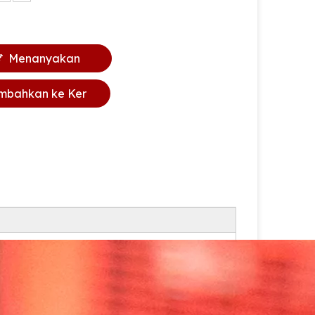
Menanyakan
mbahkan ke Ker
anjang