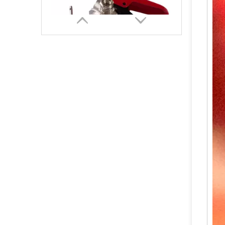
Harga Murah Bubuk Kering Pemadam Kebakaran Katup Tembaga Kuningan