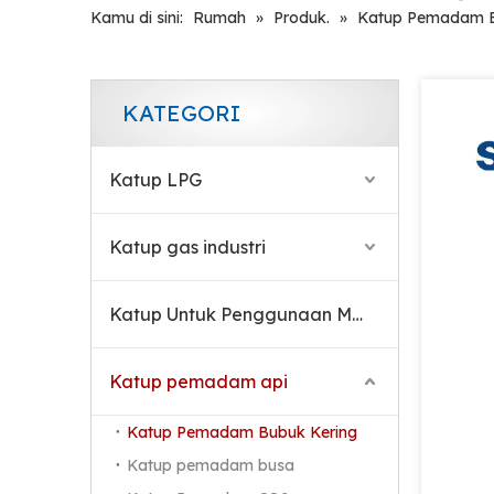
Kamu di sini:
Rumah
»
Produk.
»
Katup Pemadam B
KATEGORI
Katup LPG
Katup gas industri
Katup Untuk Penggunaan Medis
Katup Alumunium Alloy Valve Kering Bubuk Pemadam Kebakaran Katup
Katup pemadam api
Katup Pemadam Bubuk Kering
Katup pemadam busa