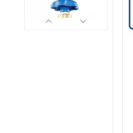
Katup Silinder O2 Air N2 Berpasangan Poros Praktis dan Berkualitas Tinggi