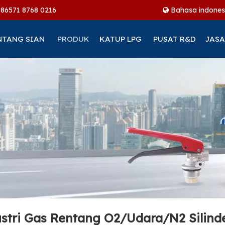
+86
571 8768 0216
Bahasa indones
NTANG SIAN
PRODUK
KATUP LPG
PUSAT R&D
JASA
ustri Gas Rentang O2/Udara/N2 Silind