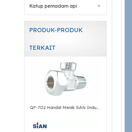
Katup pemadam api
PRODUK-PRODUK
TERKAIT
QF-7D2 Handal Merek SiAN Industri Gas Rentang O2/Udara/N2 Silinder Jenis Aksial Kuningan Gas Valve