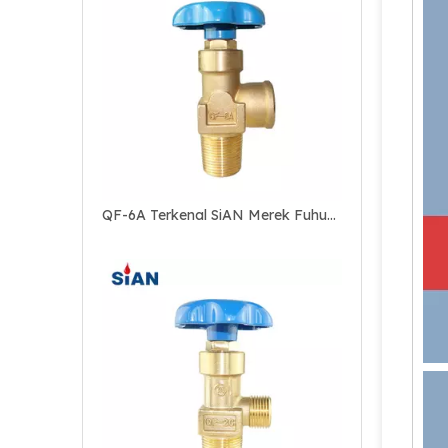
QF-6A Terkenal SiAN Merek Fuhua Pabrik Industri Gas Rentang O2/Udara/N2 Silinder Flapper Jenis Kuningan Gas Valve
QF-2C Pabrik FUHUA Handal Merek SiAN Aman Industri Gas Range N2/O2/Air Cylinder Flapper Type Valve Kuningan