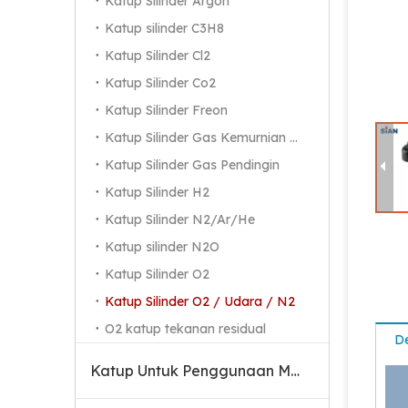
Katup Silinder Argon
Katup silinder C3H8
Katup Silinder Cl2
Katup Silinder Co2
Katup Silinder Freon
Katup Silinder Gas Kemurnian Tinggi
Katup Silinder Gas Pendingin
Katup Silinder H2
Katup Silinder N2/Ar/He
Katup silinder N2O
Katup Silinder O2
Katup Jenis Jarum Silinder QF-2D O2 / Udara / N2 yang Andal, Katup Kuningan
Katup Silinder O2 / Udara / N2
O2 katup tekanan residual
De
Katup Untuk Penggunaan Medis