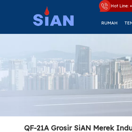
Hot Line: 
RUMAH
TE
QF-21A Grosir SiAN Merek Ind