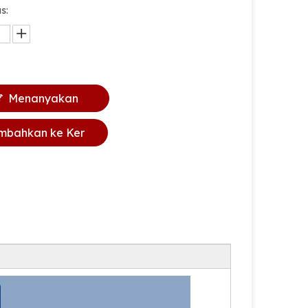
s:
Menanyakan
mbahkan ke Ker
anjang