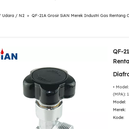
 / Udara / N2
»
QF-21A Grosir SiAN Merek Industri Gas Rentang 
QF-21
Renta
Diaf
• Model
(MPA): 1
Model:
Merek:
Kode: