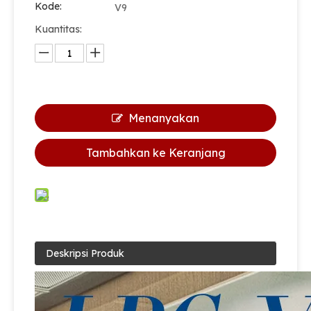
Kode:
V9
Kuantitas:
Produsen sian v9 dapur memasak lpg silinder handwheel brass valve gas untuk Filipina
Produsen katup sian LPG 100 pon silinder CPV510 POL Valves
Menanyakan
Tambahkan ke Keranjang
Deskripsi Produk
Sian Oem Valve Factory V6S4 LPG Gas Cylinder Handwheel Control Pol Valve
Produsen katup sian lpg silinder keselamatan katup Pol kuningan v9s4