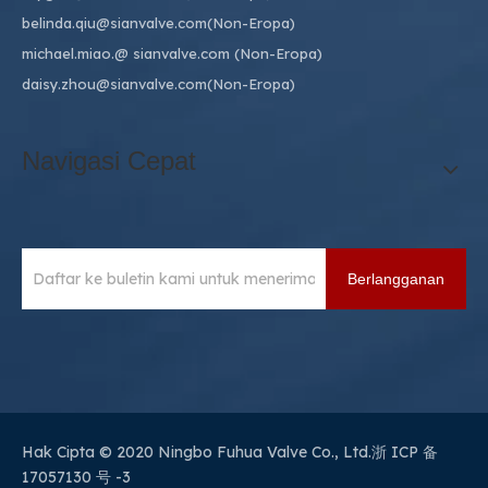
belinda.qiu@sianvalve.com
(Non-Eropa)
michael.miao.
@ sianvalve.com
(Non-Eropa)
daisy.zhou@sianvalve.com
(Non-Eropa)
Navigasi Cepat
Berlangganan
Hak Cipta © 2020 Ningbo Fuhua Valve Co., Ltd.
浙 ICP 备
17057130 号 -3