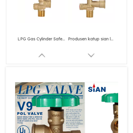
LPG Gas Cylinder Safety LPG Pol Valve untuk Meksiko
Produsen katup sian lpg silinder keselamatan katup POL brass-v6
Produsen katup sian lpg silinder keselamatan katup Pol kuningan
Katup fase cair sian-katup penarikan cairan LPG keamanan tinggi