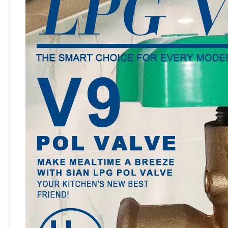
Sian brass lpg v6s2 silinder Pol valve propana tangki katup kontrol gas katup
Sian V6S2 LPG Cylinder Pol Valves 25e Propana Tank Valve untuk Filipina