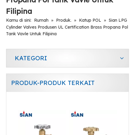
Filipina
Kamu di sini:
Rumah
»
Produk.
»
Katup POL
»
Sian LPG
Cylinder Valves Produsen UL Certification Brass Propana Pol
Tank Vavle Untuk Filipina
KATEGORI
PRODUK-PRODUK TERKAIT
Sian V6 Pol Valve LPG Gas Cylinder Valve Safety LPG Pol Valve
Sian V6 Pol Valve LPG Gas Cylinder Valve Safety LPG Pol Valve