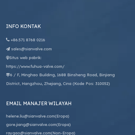
INFO KONTAK

+86.
571 8768 0216
sales@sianvalve.com

Situs web pabrik:

https://www.fuhua-valve.com/
6 / F, Minghao Building, 1688 Binsheng Road, Binjiang

District, Hangzhou, Zhejiang, Cina (Kode Pos: 310052)
EMAIL MANAJER WILAYAH
helene.liu@sianvalve.com
(Eropa)
gore.jiang@sianvalve.com
(Eropa)
raygao@sianvalve.com
(Non-Eropa)