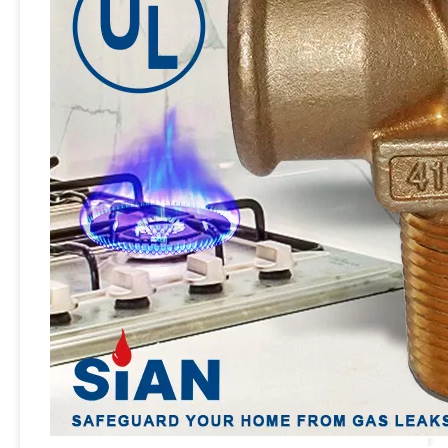
Sian safety kuningan lpg katup kontrol silinder v9s2 dapur kompor kompor pol valves
Sian V6S3 LPG Cylinder Pol Valve Propana Gas Tank Valves Untuk Vietnam
Sian brass safety 100 pon lpg katup pol silinder untuk tangki propana 100 lb
Sian pv06 keamanan kuningan lpg gas silinder gas pol katup kontrol tangki propana