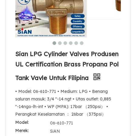
Sian LPG Cylinder Valves Produsen
UL Certification Brass Propana Pol
Tank Vavle Untuk Filipina
100 pon LPG Gas Cylinder Valve MX100 Safety LPG Pol Valve Untuk Meksiko
Sian Berkualitas Tinggi Filipina LPG Gas Cylinder Pol Valves V6 Propana Tank Valve
• Model: 06-610-771 • Medium: LPG • Benang
saluran masuk: 3/4 "-14 ngt • Utas outlet: 0,885
"-14ngo-lh-int • WP (MPA): 17bar （250psi） •
Perangkat Keselamatan ： 26bar （375psi）
Model:
06-610-771
Merek:
SiAN