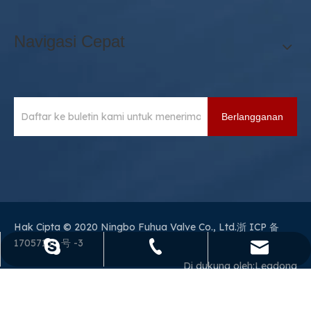
Navigasi Cepat
Berlangganan
Hak Cipta © 2020 Ningbo Fuhua Valve Co., Ltd.
浙 ICP 备
17057130 号 -3
sales@sianvalve.com
+86 571 8768 0216
Luoquanxi.
Di dukung oleh:
Leadong