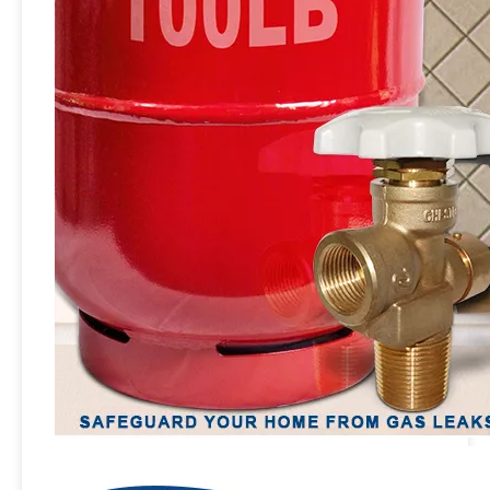
Sian safety kuningan lpg katup kontrol silinder v9s2 dapur kompor kompor pol valves
Sian V6S3 LPG Cylinder Pol Valve Propana Gas Tank Valves Untuk Vietnam
Sian LPG Cylinder Valves Produsen UL Certification Brass Propana Pol Tank Vavle Untuk Filipina
Sian pv06 keamanan kuningan lpg gas silinder gas pol katup kontrol tangki propana