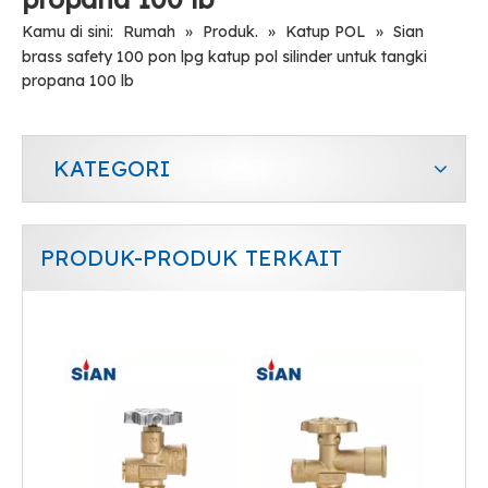
Kamu di sini:
Rumah
»
Produk.
»
Katup POL
»
Sian
brass safety 100 pon lpg katup pol silinder untuk tangki
propana 100 lb
KATEGORI
PRODUK-PRODUK TERKAIT
Sian V6 Pol Valve LPG Gas Cylinder Valve Safety LPG Pol Valve
Sian V6 Pol Valve LPG Gas Cylinder Valve Safety LPG Pol Valve