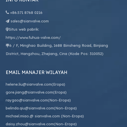

+86.
571 8768 0216
sales@sianvalve.com

Situs web pabrik:

https://www.fuhua-valve.com/
6 / F, Minghao Building, 1688 Binsheng Road, Binjiang

District, Hangzhou, Zhejiang, Cina (Kode Pos: 310052)
EMAIL MANAJER WILAYAH
helene.liu@sianvalve.com
(Eropa)
gore.jiang@sianvalve.com
(Eropa)
raygao@sianvalve.com
(Non-Eropa)
belinda.qiu@sianvalve.com
(Non-Eropa)
michael.miao.
@ sianvalve.com
(Non-Eropa)
daisy.zhou@sianvalve.com
(Non-Eropa)