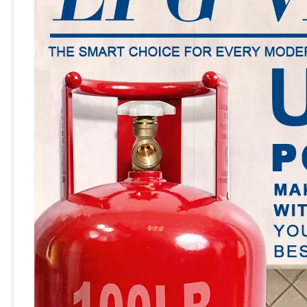
Sian brass lpg v6s2 silinder Pol valve propana tangki katup kontrol gas katup
Sian V6S2 LPG Cylinder Pol Valves 25e Propana Tank Valve untuk Filipina