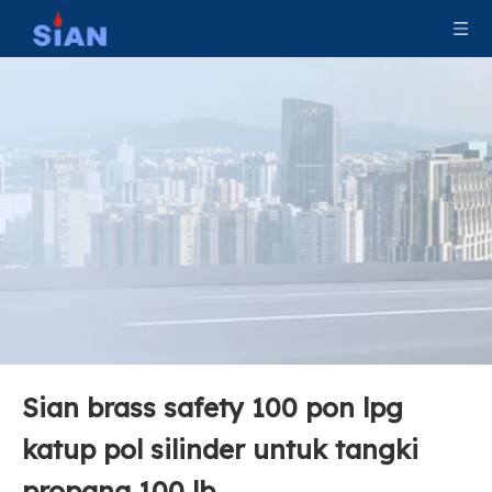
Sian brass safety 100 pon lpg
Sian V6 Pol Valve LPG Gas Cylinder Valve Safety LPG Valve
Sian V6 Pol Valve LPG Gas Cylinder Valve Safety LPG Pol Valve
katup pol silinder untuk tangki
propana 100 lb