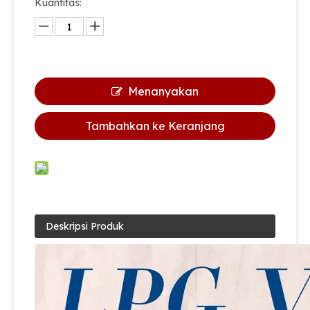
Kuantitas:
Produsen sian v9 dapur memasak lpg silinder handwheel brass valve gas untuk Filipina
Produsen katup sian LPG 100 pon silinder CPV510 POL Valves
Menanyakan
Tambahkan ke Keranjang
Deskripsi Produk
Sian Oem Valve Factory V6S4 LPG Gas Cylinder Handwheel Control Pol Valve
Produsen katup sian lpg silinder keselamatan katup Pol kuningan v9s4