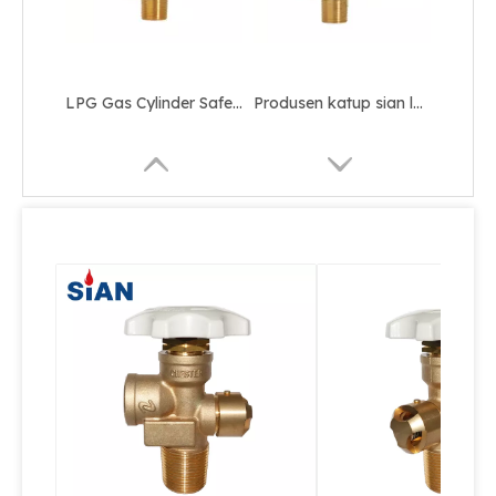
LPG Gas Cylinder Safety LPG Pol Valve untuk Meksiko
Produsen katup sian lpg silinder keselamatan katup POL brass-v6
Produsen katup sian lpg silinder keselamatan katup Pol kuningan
Katup fase cair sian-katup penarikan cairan LPG keamanan tinggi