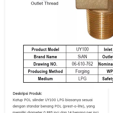
Deskripsi Produk:
Katup POL silinder UY100 LPG biasanya sesuai
dengan standar benang POL (prest-o-lite), yang
memiliki diameter 0,885 inci dan 14 benang per inci.