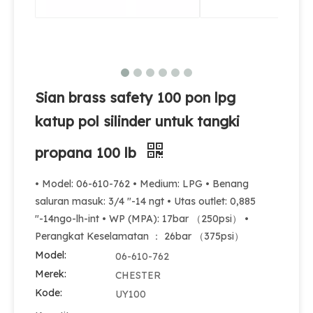
Sian brass safety 100 pon lpg
katup pol silinder untuk tangki
propana 100 lb
100 pon LPG Gas Cylinder Valve MX100 Safety LPG Pol Valve Untuk Meksiko
Sian Berkualitas Tinggi Filipina LPG Gas Cylinder Pol Valves V6 Propana Tank Valve
• Model: 06-610-762 • Medium: LPG • Benang
saluran masuk: 3/4 "-14 ngt • Utas outlet: 0,885
"-14ngo-lh-int • WP (MPA): 17bar （250psi） •
Perangkat Keselamatan ： 26bar （375psi）
Model:
06-610-762
Merek:
CHESTER
Kode:
UY100