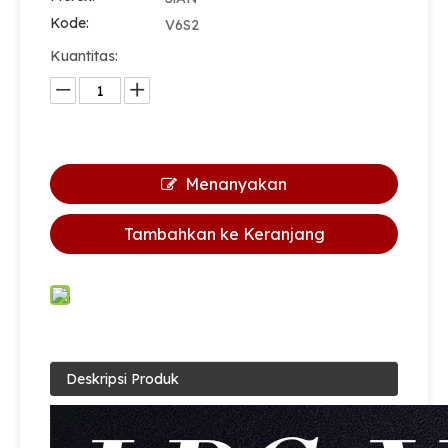
Kode:
V6S2
Kuantitas:
Sian Oem Valve Factory V6S4 LPG Gas Cylinder Handwheel Control Pol Valve
Produsen katup sian lpg silinder keselamatan katup Pol kuningan v9s4
Menanyakan
Tambahkan ke Keranjang
Deskripsi Produk
Sian brass lpg v6s2 silinder Pol valve propana tangki katup kontrol gas katup
Sian safety kuningan lpg katup kontrol silinder v9s2 dapur kompor kompor pol valves