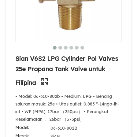
Sian V6S2 LPG Cylinder Pol Valves
25e Propana Tank Valve untuk
Produsen sian v9 dapur memasak lpg silinder handwheel brass valve gas untuk Filipina
Produsen katup sian LPG 100 pon silinder CPV510 POL Valves
Filipina
• Model: 06-610-802b • Medium: LPG • Benang
saluran masuk: 25e • Utas outlet: 0,885 "-14ngo-lh-
int • WP (MPA): 17bar （250psi） • Perangkat
Keselamatan ： 26bar （375psi）
Model:
06-610-802B
Merek:
SiAN