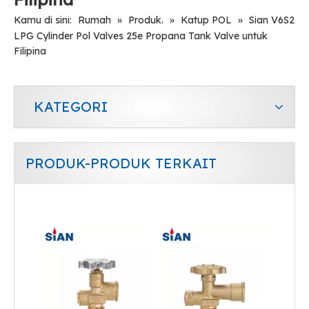
Kamu di sini:
Rumah
»
Produk.
»
Katup POL
»
Sian V6S2
LPG Cylinder Pol Valves 25e Propana Tank Valve untuk
Filipina
KATEGORI
PRODUK-PRODUK TERKAIT
LPG Gas Cylinder Safety LPG Pol Valve untuk Meksiko
Produsen katup sian lpg silinder keselamatan katup POL brass-v6