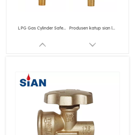
Produsen katup sian lpg silinder keselamatan katup Pol kuningan
Katup fase cair sian-katup penarikan cairan LPG keamanan tinggi
100 pon LPG Gas Cylinder Valve MX100 Safety LPG Pol Valve Untuk Meksiko
Sian Berkualitas Tinggi Filipina LPG Gas Cylinder Pol Valves V6 Propana Tank Valve