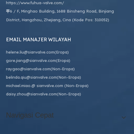
https://www.fuhua-valve.com/
6 / F, Minghao Building, 1688 Binsheng Road, Binjiang

District, Hangzhou, Zhejiang, Cina (Kode Pos: 310052)
EMAIL MANAJER WILAYAH
helene.liu@sianvalve.com
(Eropa)
gore.jiang@sianvalve.com
(Eropa)
raygao@sianvalve.com
(Non-Eropa)
belinda.qiu@sianvalve.com
(Non-Eropa)
michael.miao.
@ sianvalve.com
(Non-Eropa)
daisy.zhou@sianvalve.com
(Non-Eropa)
Navigasi Cepat