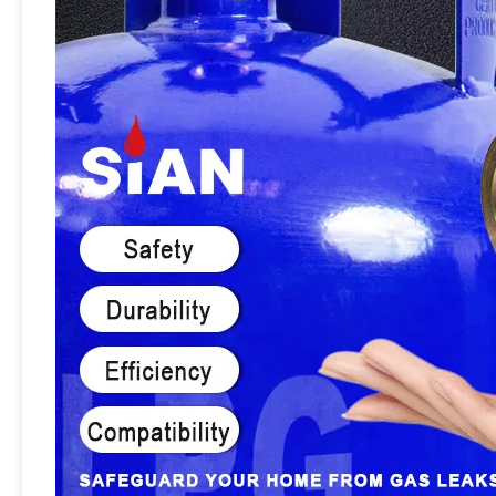
Sian brass safety 100 pon lpg katup pol silinder untuk tangki propana 100 lb
Sian pv06 keamanan kuningan lpg gas silinder gas pol katup kontrol tangki propana