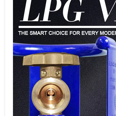
Sian V6S3 LPG Cylinder Pol Valve Propana Gas Tank Valves Untuk Vietnam
Sian LPG Cylinder Valves Produsen UL Certification Brass Propana Pol Tank Vavle Untuk Filipina