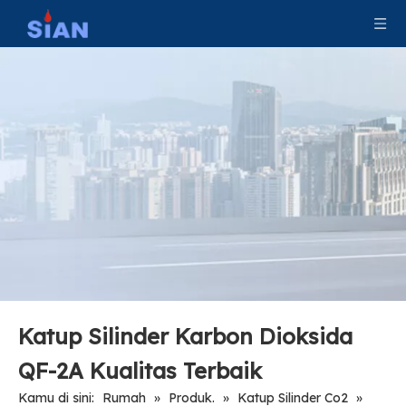
Katup silinder gas CO2 Tembaga untuk Marinir
Katup Silinder Gas CO2 Paduan Tembaga
Katup Gas Industri Kontrol Aliran Udara Co2
Katup Silinder Gas Co2 Tekanan Tinggi
Katup Silinder Karbon Dioksida
QF-2A Kualitas Terbaik
Kamu di sini:
Rumah
»
Produk.
»
Katup Silinder Co2
»