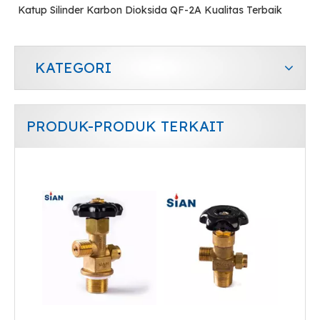
Katup Silinder Karbon Dioksida QF-2A Kualitas Terbaik
KATEGORI
PRODUK-PRODUK TERKAIT
Jenis Koneksi Aksial Katup Gas Industri Co2 Terkompresi
Katup Gas Industri Keselamatan Co2 Tipe Koneksi Aksial