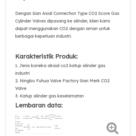
Dengan Sian Axial Connection Type CO2 Score Gas
Cylinder Valves dipasang ke silinder, klien kami
dapat menggunakan CO2 dengan aman untuk
berbagai keperluan industri.
Karakteristik Produk:
1. Jenis koneksi aksial co2 katup silinder gas
industri
2. Ningbo Fuhua Valve Factory Sian Merk CO2
Valve
3. Katup silinder gas keselamatan
Lembaran data:
Diameter
Nama
model
ID
WP
Thlet
Outlet
Perangkat
Sedang
nominal
Produk
produk
Produk
(MPA)
Thread.
thread.
keselamatan.
φmm.
Koneksi
Koneksi Tipe
08-
CO2 KEDUA
20.25-
QF-2A.
805-
CO2.
15Mpa.
Pz27.8.
G5 / 8.
Φ6.
GAS
22.5mpa.
713.
SILLINDING
VALVES