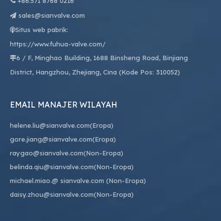

+86.
571 8768 0216
sales@sianvalve.com

Situs web pabrik:

https://www.fuhua-valve.com/
6 / F, Minghao Building, 1688 Binsheng Road, Binjiang

District, Hangzhou, Zhejiang, Cina (Kode Pos: 310052)
EMAIL MANAJER WILAYAH
helene.liu@sianvalve.com
(Eropa)
gore.jiang@sianvalve.com
(Eropa)
raygao@sianvalve.com
(Non-Eropa)
belinda.qiu@sianvalve.com
(Non-Eropa)
michael.miao.
@ sianvalve.com
(Non-Eropa)
daisy.zhou@sianvalve.com
(Non-Eropa)