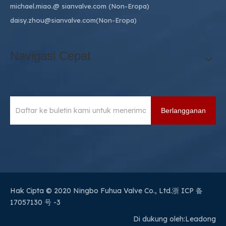
michael.miao.
@ sianvalve.com
(Non-Eropa)
daisy.zhou@sianvalve.com
(Non-Eropa)
Navigasi Cepat
Berlangganan
Hak Cipta © 2020 Ningbo Fuhua Valve Co., Ltd.
浙 ICP 备
17057130 号 -3
Di dukung oleh:
Leadong