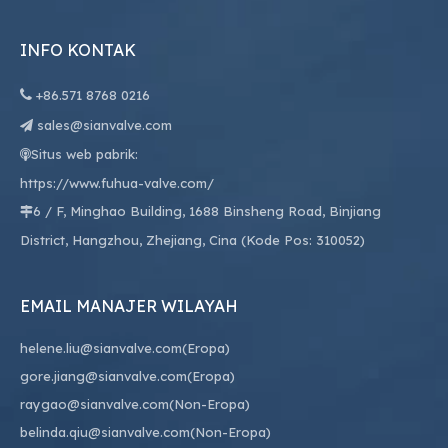
INFO KONTAK

+86.
571 8768 0216
sales@sianvalve.com

Situs web pabrik:

https://www.fuhua-valve.com/
6 / F, Minghao Building, 1688 Binsheng Road, Binjiang

District, Hangzhou, Zhejiang, Cina (Kode Pos: 310052)
EMAIL MANAJER WILAYAH
helene.liu@sianvalve.com
(Eropa)
gore.jiang@sianvalve.com
(Eropa)
raygao@sianvalve.com
(Non-Eropa)
belinda.qiu@sianvalve.com
(Non-Eropa)