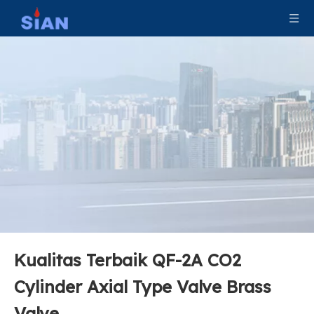
Katup silinder gas CO2 Tembaga untuk Marinir
Katup Silinder Gas CO2 Paduan Tembaga
Kualitas Terbaik QF-2A CO2
Katup Gas Industri Kontrol Aliran Udara Co2
Katup Silinder Gas Co2 Tekanan Tinggi
Cylinder Axial Type Valve Brass
Valve