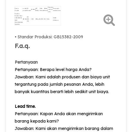
Diameter
Nama
model
ID
WP
Thlet
Outlet
Perangkat
Sedang
nominal
Produk
produk
Produk
(MPA)
Thread.
thread.
keselamatan.
φmm.
Koneksi
Koneksi Tipe
08-
CO2 KEDUA
20.25-
QF-2A.
805-
CO2.
15Mpa.
Pz27.8.
G5 / 8.
Φ6.
GAS
22.5mpa.
713.
SILLINDING
VALVES
• Standar Produksi: GB15382-2009
F.a.q.
Pertanyaan
Pertanyaan: Berapa level harga Anda?
Jawaban: Kami adalah produsen dan biaya unit
tergantung pada jumlah pesanan Anda, lebih
banyak kuantitas berarti lebih sedikit unit biaya.
Lead time.
Pertanyaan: Kapan Anda akan mengirimkan
barang kepada kami?
Jawaban: Kami akan mengirimkan barang dalam