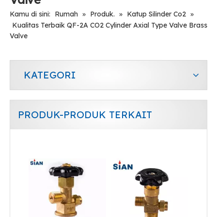
Kamu di sini:
Rumah
»
Produk.
»
Katup Silinder Co2
»
Kualitas Terbaik QF-2A CO2 Cylinder Axial Type Valve Brass
Valve
KATEGORI
PRODUK-PRODUK TERKAIT
Jenis Koneksi Aksial Katup Gas Industri Co2 Terkompresi
Katup Gas Industri Keselamatan Co2 Tipe Koneksi Aksial