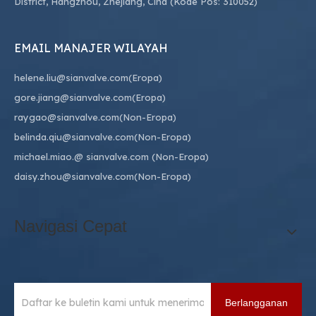
District, Hangzhou, Zhejiang, Cina (Kode Pos: 310052)
EMAIL MANAJER WILAYAH
helene.liu@sianvalve.com
(Eropa)
gore.jiang@sianvalve.com
(Eropa)
raygao@sianvalve.com
(Non-Eropa)
belinda.qiu@sianvalve.com
(Non-Eropa)
michael.miao.
@ sianvalve.com
(Non-Eropa)
daisy.zhou@sianvalve.com
(Non-Eropa)
Navigasi Cepat
Berlangganan