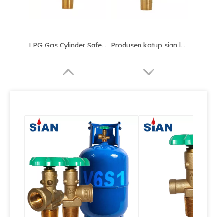
LPG Gas Cylinder Safety LPG Pol Valve untuk Meksiko
Produsen katup sian lpg silinder keselamatan katup POL brass-v6
Produsen katup sian lpg silinder keselamatan katup Pol kuningan
Katup fase cair sian-katup penarikan cairan LPG keamanan tinggi