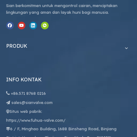
Sian berkomitmen untuk mengontrol cairan, menciptakan
lingkungan yang aman dan layak huni bagi manusia.
PRODUK
INFO KONTAK

+86.
571 8768 0216
sales@sianvalve.com

Situs web pabrik:

https://www.fuhua-valve.com/
6 / F, Minghao Building, 1688 Binsheng Road, Binjiang
