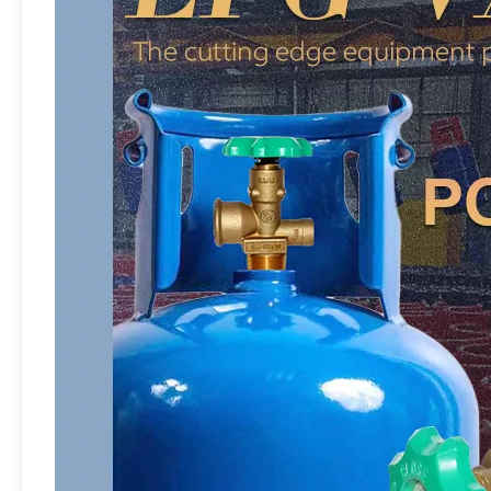
Sian brass lpg v6s2 silinder Pol valve propana tangki katup kontrol gas katup
Sian V6S2 LPG Cylinder Pol Valves 25e Propana Tank Valve untuk Filipina