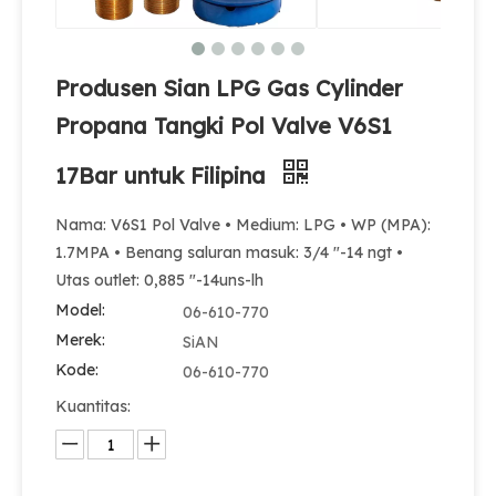
Produsen Sian LPG Gas Cylinder
Propana Tangki Pol Valve V6S1
17Bar untuk Filipina
Nama: V6S1 Pol Valve • Medium: LPG • WP (MPA):
1.7MPA • Benang saluran masuk: 3/4 "-14 ngt •
100 pon LPG Gas Cylinder Valve MX100 Safety LPG Pol Valve Untuk Meksiko
Sian Berkualitas Tinggi Filipina LPG Gas Cylinder Pol Valves V6 Propana Tank Valve
Utas outlet: 0,885 "-14uns-lh
Model:
06-610-770
Merek:
SiAN
Kode:
06-610-770
Kuantitas: