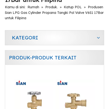
Kamu di sini:
Rumah
»
Produk.
»
Katup POL
»
Produsen
Sian LPG Gas Cylinder Propana Tangki Pol Valve V6S1 17Bar
untuk Filipina
KATEGORI
PRODUK-PRODUK TERKAIT
Sian V6 Pol Valve LPG Gas Cylinder Valve Safety LPG Pol Valve
Sian V6 Pol Valve LPG Gas Cylinder Valve Safety LPG Pol Valve