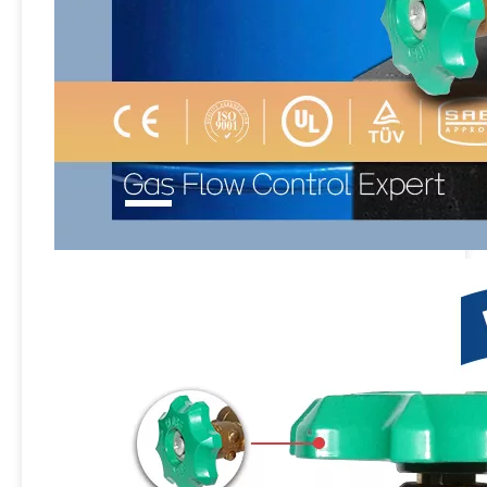
Sian safety kuningan lpg katup kontrol silinder v9s2 dapur kompor kompor pol valves
Sian V6S3 LPG Cylinder Pol Valve Propana Gas Tank Valves Untuk Vietnam
Sian LPG Cylinder Valves Produsen UL Certification Brass Propana Pol Tank Vavle Untuk Filipina
Sian brass safety 100 pon lpg katup pol silinder untuk tangki propana 100 lb