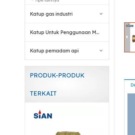
Tipe lainnya
Sian V6 Pol Valve LPG Gas Cylinder Valve Safety LPG Valve
Katup gas industri
Katup Untuk Penggunaan Medis
Katup pemadam api
PRODUK-PRODUK
De
TERKAIT
Sian V6 Pol Valve LPG Gas Cylinder Valve Safety LPG Pol Valve