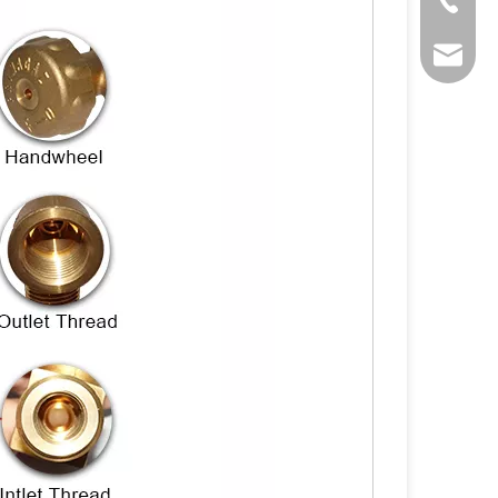
+86 571
sales@s