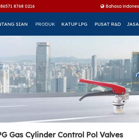
+86
571 8768 0216
Bahasa indones
NTANG SIAN
PRODUK
KATUP LPG
PUSAT R&D
JASA
G Gas Cylinder Control Pol Valves