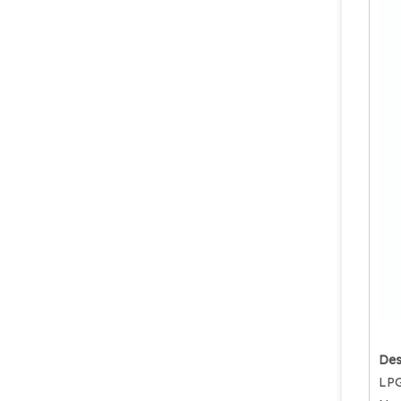
100 pon LPG Gas Cylinder Valve MX100 Safety LPG Pol Valve Untuk Meksiko
Des
LPG