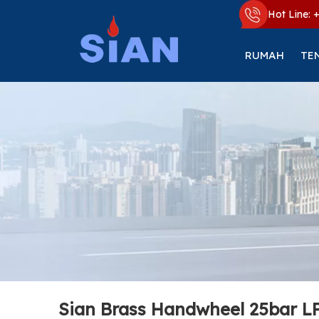
Hot Line: 
RUMAH
TE
Sian Brass Handwheel 25bar LP