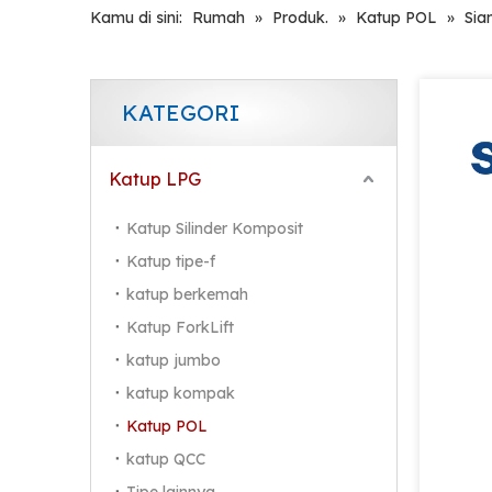
Kamu di sini:
Rumah
»
Produk.
»
Katup POL
»
Sia
KATEGORI
Katup LPG
Katup Silinder Komposit
Katup tipe-f
katup berkemah
Katup ForkLift
katup jumbo
katup kompak
Katup POL
katup QCC