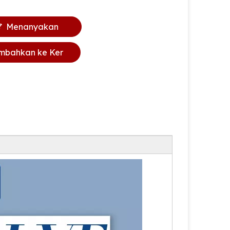
Menanyakan
mbahkan ke Ker
anjang