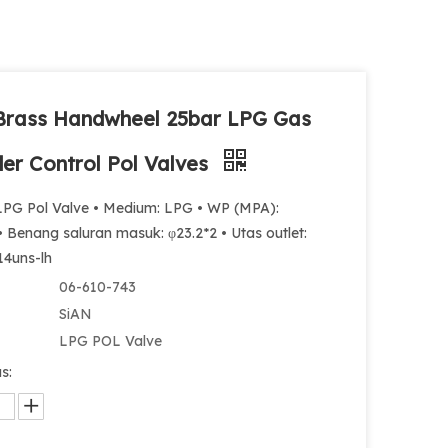
Brass Handwheel 25bar LPG Gas
der Control Pol Valves
PG Pol Valve • Medium: LPG • WP (MPA):
 Benang saluran masuk: φ23.2*2 • Utas outlet:
14uns-lh
06-610-743
SiAN
LPG POL Valve
s: